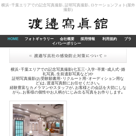
横浜･千葉エリアでの記念写真撮影､証明写真撮影､ロケーションフォト(屋外
撮影)
HOME
フォトギャラリー
会社概要
採用情報
利用規約
プラ
イバシーポリシー
横浜･千葉エリアでの記念写真撮影(七五三･入学･卒業･成人式･婚
礼写真､生前遺影写真など)や
証明写真撮影(お受験願書用･リクルート用･オーディション用な
ど)は､渡邉写真館にお任せください｡
経験豊富なカメラマンやスタッフが､お客様との会話を大切にしな
がら､お客様の個性やお人柄がにじみ出る写真をお作りします｡