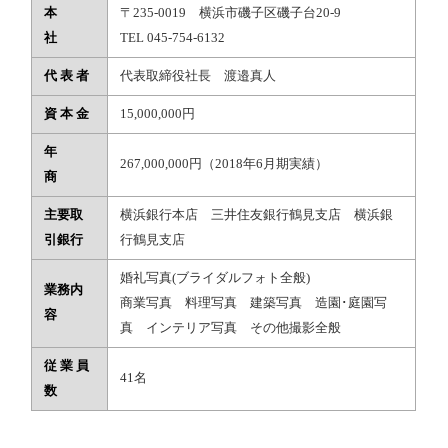
本
〒235-0019 横浜市磯子区磯子台20-9
社
TEL 045-754-6132
代 表 者
代表取締役社長 渡邉真人
資 本 金
15,000,000円
年
267,000,000円（2018年6月期実績）
商
主要取
横浜銀行本店 三井住友銀行鶴見支店 横浜銀
引銀行
行鶴見支店
婚礼写真(ブライダルフォト全般)
業務内
商業写真 料理写真 建築写真 造園･庭園写
容
真 インテリア写真 その他撮影全般
従 業 員
41名
数