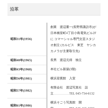
沿革
創業 渡辺重一(長野県諏訪市)が
日本橋室町4丁目小島電気ビル2F
昭和31年(1956)
に コマーシャル専門文芸スタジ
オ創立 (カルピス 東芝 ヤシカ
カメラが主要取引先)
長男 渡辺元得 独立
昭和40年(1965)
本社ビル新築(3階)
昭和43年(1968)
横浜迎賓館 入室
昭和56年(1981)
有限会社 渡辺写真社 設
昭和57年(1982)
立……………TEL 045-754-6132
横浜そごう写真館 開
昭和61年(1986)